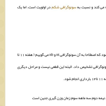
 می کند و نسبت به
سونوگرافی شکم
در اولویت است، اما یک
خوشبختانه در سونوگرافی آنومالی پیشرفته امروزی ، برخی از آنومالی ها را تشخیص می دهیم ، مثلا ضخامت پشت گردن اندازه گرفته می شود که اصطلاحا به آن سونوگرافی nt و nb می گوییم ( هفته 11 تا
سونوگرافی تشخیص داد. البته این قطعی نیست و مراحل دیگری
شود.