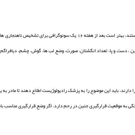
زنان بارداری که به سونوگرافی دسترسی دارند و پیگیر هم هستند، بهتر است بع
ر هفته های 18تا 22 تعین جنسیت جنین ، دست و پا، تعداد انگشتان، صورت، وضع لب ها، گوش، چش
ا را دارند، باید این موضوع را به پزشک رادیولوژیست اطلاع دهند تا مادر ب
 به موقعیت قرارگیری جنین در رحم دارد. اگر وضع قرارگیری مناسب با