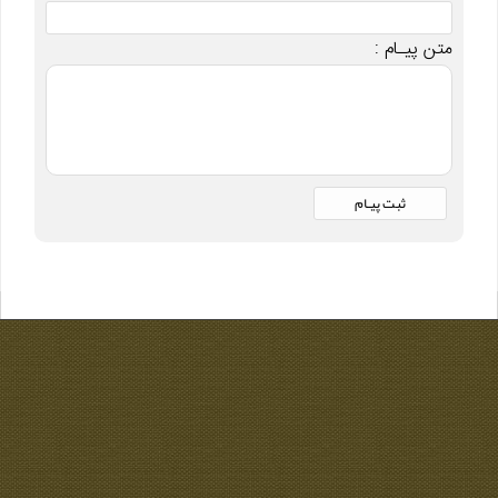
متن پیـام :