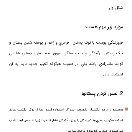
شکل اول
موارد زیر مهم هستند
فرورفتگي پوست يا نوک پستان ، قرمزي و زخم و پوسته شدن پستان و
نوک پستان، برآمدگي و يا برجستگي عروق عدم تقارن پستان ها مي
تواند مادرزادي باشد ولي در صورت هرگونه تغيير جديد بايد به آن
اهمنيت داد.
2. لمس کردن پستانها
هميشه از نرمه انگشتان بخصوص بندآخر استفاده کنيد. لذا از نوک انگشت نبايد
استفاده گرديد. هيچ وقت پستان را بين انگشتان فشار ندهيد. زيرا احساس توده کاذب
مي کنيد در صورتي که توده اي جود ندارد.