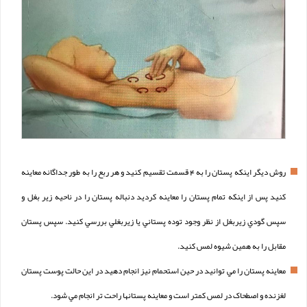
روش ديگر اينکه پستان را به 4 قسمت تقسيم کنيد و هر ربع را به طور جداگانه معاينه
کنيد پس از اينکه تمام پستان را معاينه کرديد دنباله پستان را در ناحيه زير بغل و
سپس گودي زيربغل از نظر وجود توده پستاني يا زيربغلي بررسي کنيد. سپس پستان
مقابل را به همين شيوه لمس کنيد.
معاينه پستان را مي توانيد در حين استحمام نيز انجام دهيد در اين حالت پوست پستان
لغزنده و اصطحاک در لمس کمتر است و معاينه پستانها راحت تر انجام مي شود.