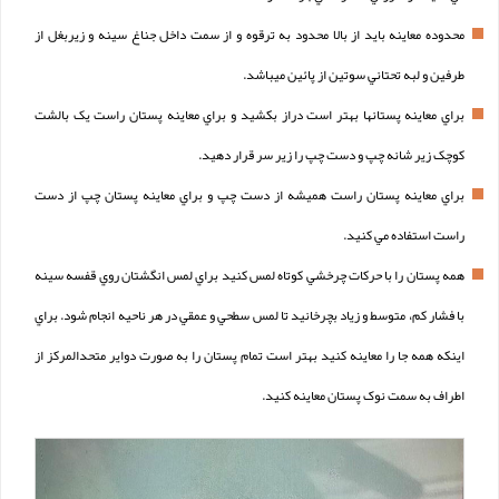
محدوده معاينه بايد از بالا محدود به ترقوه و از سمت داخل جناغ سينه و زيربغل از
طرفين و لبه تحتاني سوتين از پائين ميباشد.
براي معاينه پستانها بهتر است دراز بکشيد و براي معاينه پستان راست يک بالشت
کوچک زير شانه چپ و دست چپ را زير سر قرار دهيد.
براي معاينه پستان راست هميشه از دست چپ و براي معاينه پستان چپ از دست
راست استفاده مي کنيد.
همه پستان را با حرکات چرخشي کوتاه لمس کنيد براي لمس انگشتان روي قفسه سينه
با فشار کم، متوسط و زياد بچرخانيد تا لمس سطحي و عمقي در هر ناحيه انجام شود. براي
اينکه همه جا را معاينه کنيد بهتر است تمام پستان را به صورت دواير متحدالمرکز از
اطراف به سمت نوک پستان معاينه کنيد.