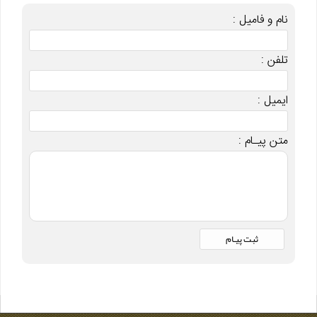
نام و فامیل :
تلفن :
ایمیل :
متن پیـام :