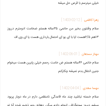
خیلی میترسم با قرص حل میشه
زهرا کاظمی
[
1403-02-12
]
سلام وقتتون بخیر من حانمی ۳۵ساله هستم ضخامت ادومترم درروز
۱۳هم ۶/۵هست ایا با ای یو ای احتمال بارداری هست یا ای وی اف
مهناز مستعان
[
1402-06-01
]
سلام خانمی ۴۶ساله هستم ض خامت رحمم خیلی پایین هست میخوام
جنین انتقال بدم نمیشه چکارکنم
مهسا سعدی
[
1402-04-04
]
سلام خسته نباشید چند ماه قاعدگی نامنظمی دارم در ماه دوبار پریود
میشم دیروز سونوگرافی انجام دادم میگن دهانه رحم ذخیم شده آیا تو