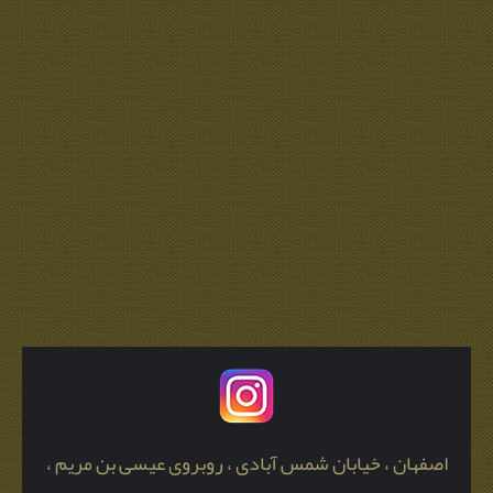
اصفهان ، خیابان شمس آبادی ، روبروی عیسی بن مریم ،