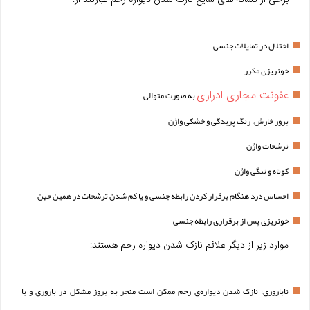
برخی از نشانه های شایع نازک شدن دیواره رحم عبارتند از:
اختلال در تمایلات جنسی
خونریزی مکرر
عفونت مجاری ادراری
به صورت متوالی
بروز خارش، رنگ پریدگی و خشکی واژن
ترشحات واژن
کوتاه و تنگی واژن
احساس درد هنگام برقرار کردن رابطه جنسی و یا کم شدن ترشحات در همین حین
خونریزی پس از برقراری رابطه جنسی
موارد زیر از دیگر علائم نازک شدن دیواره رحم هستند:
ناباروری: نازک شدن دیواره‌ی رحم ممکن است منجر به بروز مشکل در باروری و یا