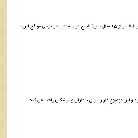
شکستگی های قسمت فوقانی استخوان بازو (پروگزیمال هومروس): شکستگی ها در قسمت فوقانی استخوان بازو، در افراد مسن تر (بالا تر از 65 سال سن) شایع تر هستند. در برخی مواقع این