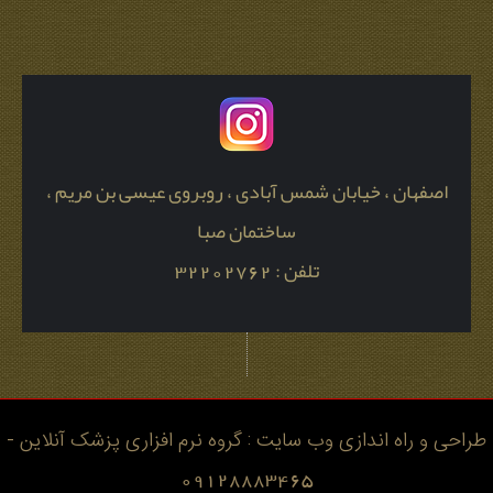
اصفهان ، خیابان شمس آبادی ، روبروی عیسی بن مریم ،
ساختمان صبا
تلفن : 32202762
طراحی و راه اندازی وب سایت : گروه نرم افزاری پزشک آنلاین -
09128883465